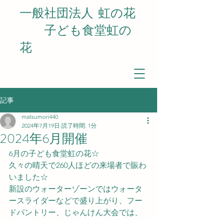
一般社団法人
虹の花
​ 子ども食堂虹の
花
記事
matsumori440
2024年7月19日
読了時間: 1分
2024年6月開催
6月の子ども食堂虹の花☆
久々の晴天で260人ほどの来場者で賑わ
いました☆
新設のウォーターゾーンではウォータ
ースライダーなどで盛り上がり、フー
ドパントリー、じゃんけん大会では、