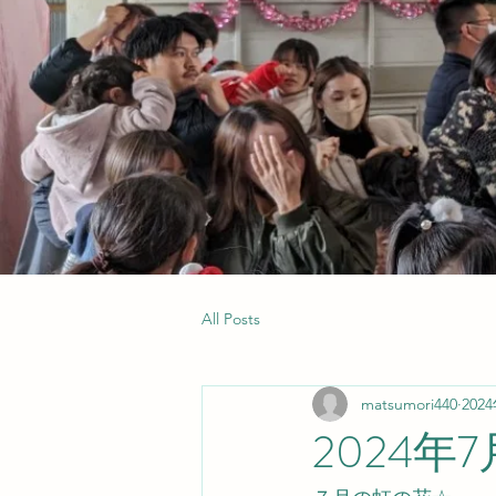
All Posts
matsumori440
202
2024年